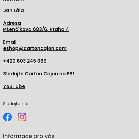
t
Jan Lála
í
Adresa
Pšenčíkova 683/6, Praha 4
Email
eshop
@
cartoncajon.com
+420 603 245 069
Sledujte Carton Cajon na FB!
YouTube
Sledujte nás
Informace pro vás