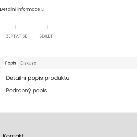
Detailní informace
ZEPTAT SE
SDÍLET
Popis
Diskuze
Detailní popis produktu
Podrobný popis
Z
á
p
a
Kontakt