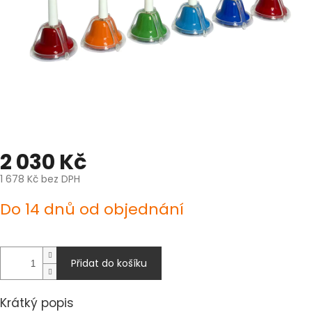
2 030 Kč
1 678 Kč bez DPH
Měrná
Do 14 dnů od objednání
cena:
Přidat do košíku
Krátký popis