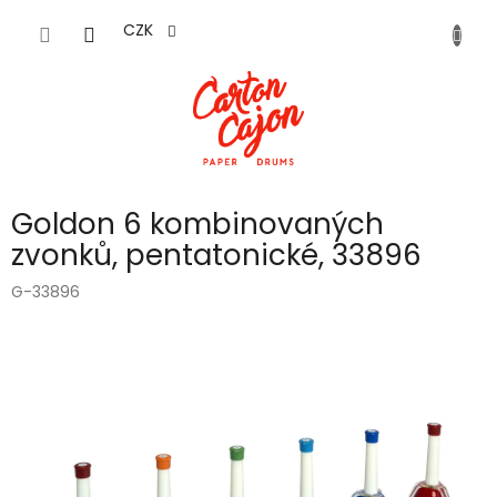
Přejít
na
CZK
obsah
Goldon 6 kombinovaných
zvonků, pentatonické, 33896
G-33896