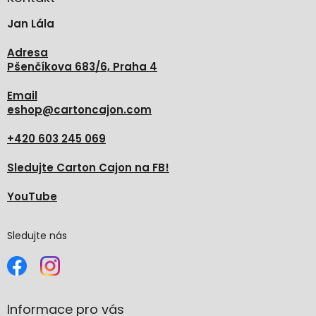
t
Jan Lála
í
Adresa
Pšenčíkova 683/6, Praha 4
Email
eshop
@
cartoncajon.com
+420 603 245 069
Sledujte Carton Cajon na FB!
YouTube
Sledujte nás
Informace pro vás