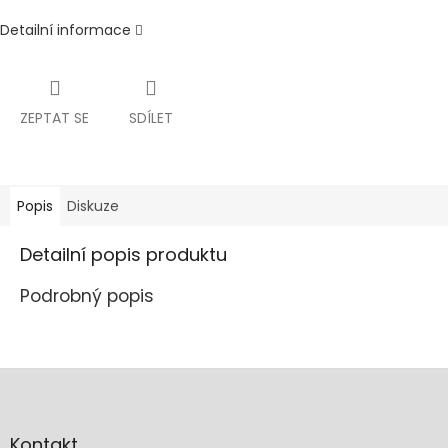
Detailní informace
ZEPTAT SE
SDÍLET
Popis
Diskuze
Detailní popis produktu
Podrobný popis
Z
á
p
a
Kontakt