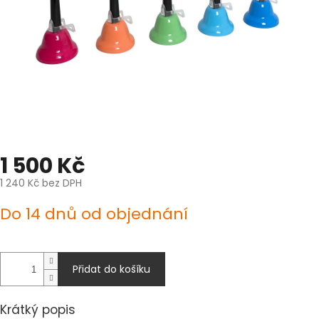
1 500 Kč
1 240 Kč bez DPH
Měrná
Do 14 dnů od objednání
cena:
Přidat do košíku
Krátký popis