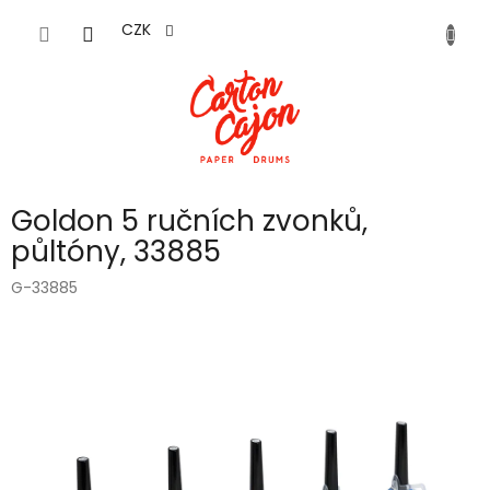
Přejít
na
CZK
obsah
Goldon 5 ručních zvonků,
půltóny, 33885
G-33885