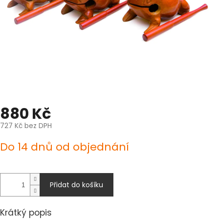
880 Kč
727 Kč bez DPH
Měrná
Do 14 dnů od objednání
cena:
Přidat do košíku
Krátký popis