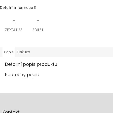
Detailní informace
ZEPTAT SE
SDÍLET
Popis
Diskuze
Detailní popis produktu
Podrobný popis
Z
á
p
a
Kontakt