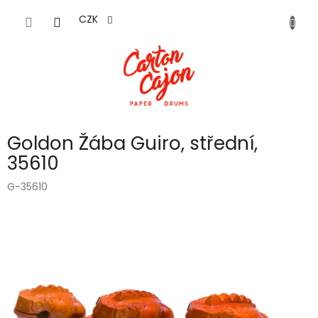
Přejít
na
CZK
obsah
Goldon Žába Guiro, střední,
35610
G-35610