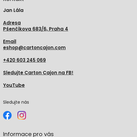
t
Jan Lála
í
Adresa
Pšenčíkova 683/6, Praha 4
Email
eshop
@
cartoncajon.com
+420 603 245 069
Sledujte Carton Cajon na FB!
YouTube
Sledujte nás
Informace pro vás