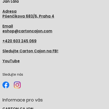
Jan Lála
í
Adresa
Pšenčíkova 683/6, Praha 4
Email
eshop
@
cartoncajon.com
+420 603 245 069
Sledujte Carton Cajon na FB!
YouTube
Sledujte nás
Informace pro vás
CARTON CAJON