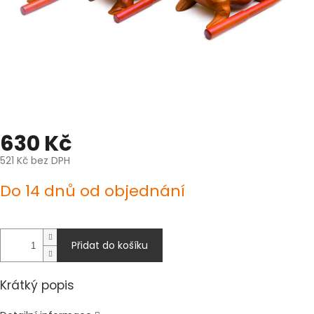
630 Kč
521 Kč bez DPH
Měrná
Do 14 dnů od objednání
cena:
Přidat do košíku
Krátký popis