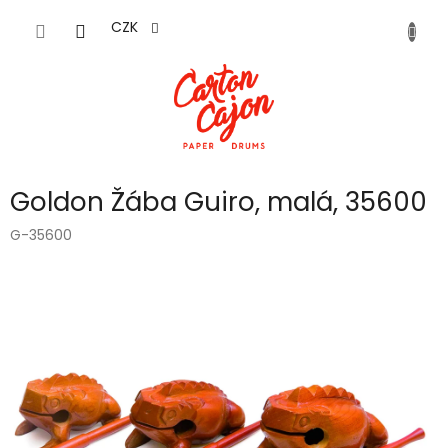
Přejít
na
CZK
obsah
Goldon Žába Guiro, malá, 35600
G-35600