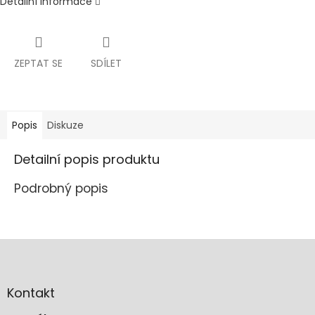
Detailní informace
ZEPTAT SE
SDÍLET
Popis
Diskuze
Detailní popis produktu
Podrobný popis
Z
á
p
a
Kontakt
t