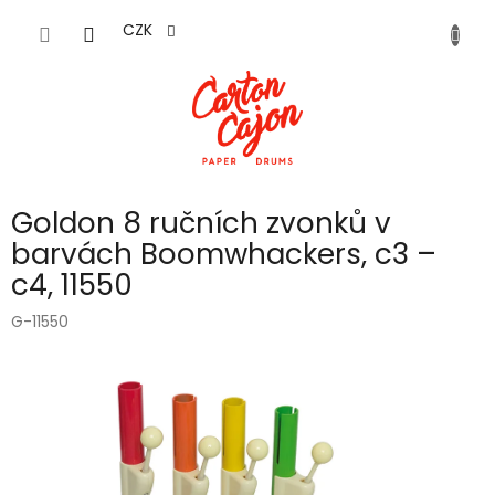
Přejít
na
CZK
obsah
Goldon 8 ručních zvonků v
barvách Boomwhackers, c3 –
c4, 11550
G-11550