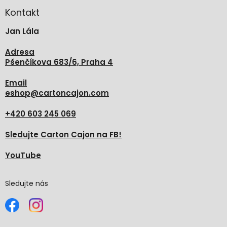
p
a
Kontakt
t
Jan Lála
í
Adresa
Pšenčíkova 683/6, Praha 4
Email
eshop
@
cartoncajon.com
+420 603 245 069
Sledujte Carton Cajon na FB!
YouTube
Sledujte nás