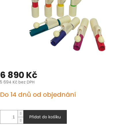
6 890 Kč
5 694 Kč bez DPH
Měrná
Do 14 dnů od objednání
cena:
Přidat do košíku