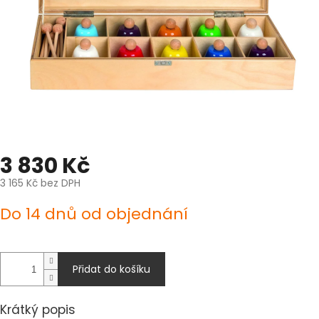
3 830 Kč
3 165 Kč bez DPH
Měrná
Do 14 dnů od objednání
cena:
Přidat do košíku
Krátký popis