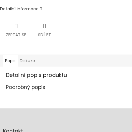
Detailní informace
ZEPTAT SE
SDÍLET
Popis
Diskuze
Detailní popis produktu
Podrobný popis
Z
á
p
a
Kontakt