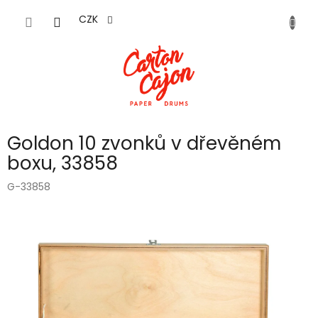
Přejít
na
CZK
obsah
Goldon 10 zvonků v dřevěném
boxu, 33858
G-33858