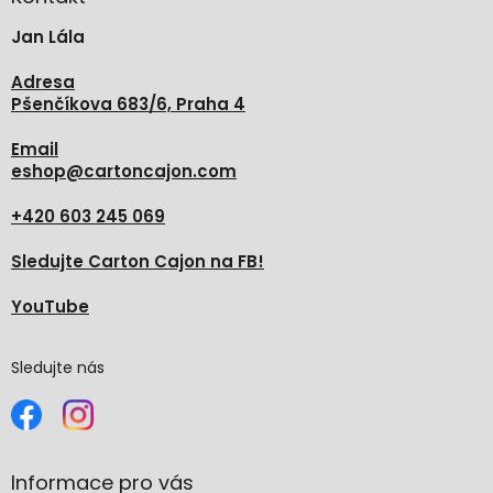
t
Jan Lála
í
Adresa
Pšenčíkova 683/6, Praha 4
Email
eshop
@
cartoncajon.com
+420 603 245 069
Sledujte Carton Cajon na FB!
YouTube
Sledujte nás
Informace pro vás