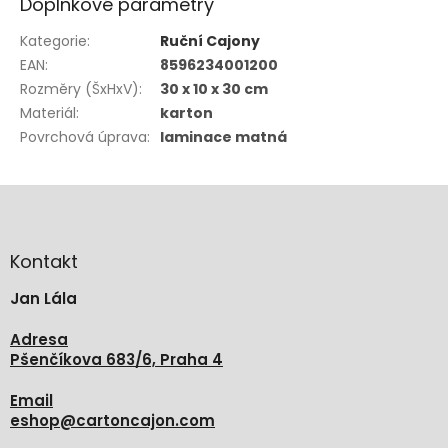
Doplňkové parametry
Kategorie
:
Ruční Cajony
EAN
:
8596234001200
Rozměry (ŠxHxV)
:
30 x 10 x 30 cm
Materiál
:
karton
Povrchová úprava
:
laminace matná
Z
á
p
a
Kontakt
t
Jan Lála
í
Adresa
Pšenčíkova 683/6, Praha 4
Email
eshop
@
cartoncajon.com