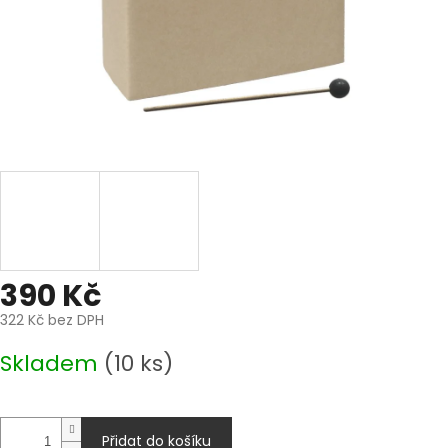
390 Kč
322 Kč bez DPH
Měrná
Skladem
(10 ks)
cena:
Přidat do košíku