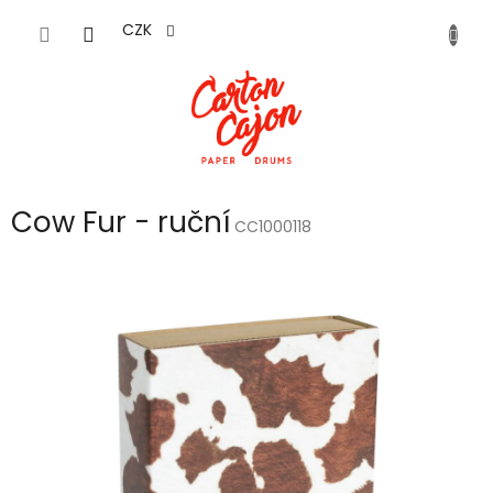
Přejít
na
CZK
obsah
Cow Fur - ruční
CC1000118