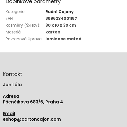
Doplňkové parametry
Kategorie
:
Ruční Cajony
EAN
:
8596234001187
Rozměry (ŠxHxV)
:
30 x 10 x 30 cm
Materiál
:
karton
Povrchová úprava
:
laminace matná
Z
á
p
a
Kontakt
t
Jan Lála
í
Adresa
Pšenčíkova 683/6, Praha 4
Email
eshop
@
cartoncajon.com