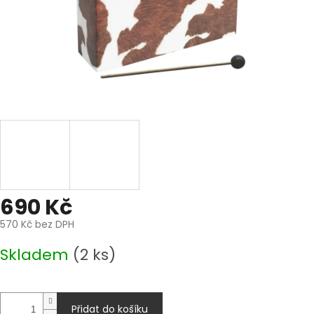
690 Kč
570 Kč bez DPH
Měrná
Skladem
(2 ks)
cena:
Přidat do košíku