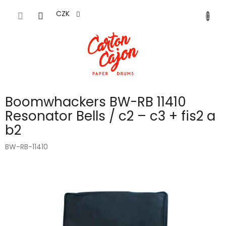
Přejít
na
CZK
obsah
Boomwhackers BW-RB 11410
Resonator Bells / c2 – c3 + fis2 a
b2
BW-RB-11410