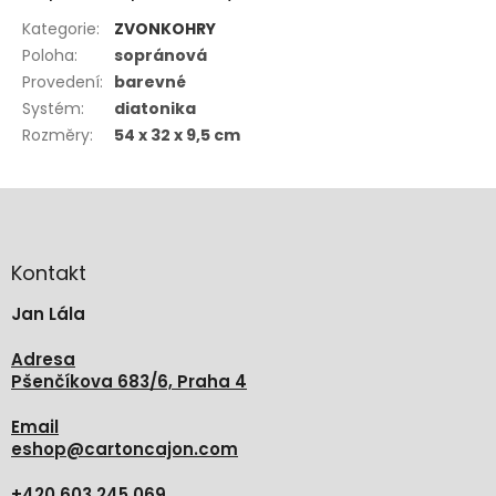
Kategorie
:
ZVONKOHRY
Poloha
:
sopránová
Provedení
:
barevné
Systém
:
diatonika
Rozměry
:
54 x 32 x 9,5 cm
Z
á
p
a
Kontakt
t
Jan Lála
í
Adresa
Pšenčíkova 683/6, Praha 4
Email
eshop
@
cartoncajon.com
+420 603 245 069