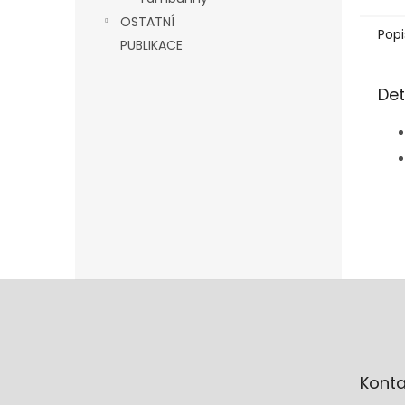
OSTATNÍ
Popi
PUBLIKACE
Det
Z
á
p
a
t
Konta
í