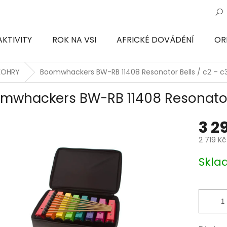
AKTIVITY
ROK NA VSI
AFRICKÉ DOVÁDĚNÍ
OR
ON
KOHRY
Boomwhackers BW-RB 11408 Resonator Bells / c2 – c
mwhackers BW-RB 11408 Resonator 
3 2
2 719 K
Měrná
Skl
cena: