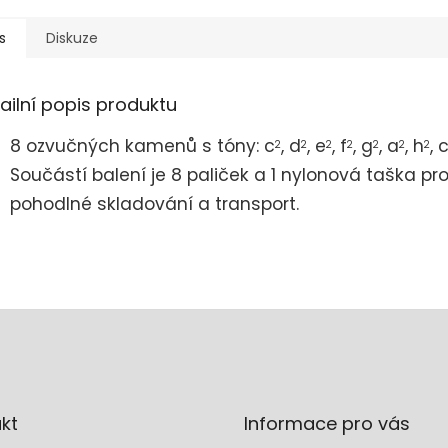
s
Diskuze
ailní popis produktu
8 ozvučných kamenů s tóny: c
, d
, e
, f
, g
, a
, h
, 
2
2
2
2
2
2
2
Součástí balení je 8 paliček a 1 nylonová taška pr
pohodlné skladování a transport.
kt
Informace pro vás