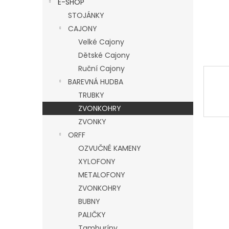
E-SHOP
l
STOJÁNKY
CAJONY
Velké Cajony
Dětské Cajony
Ruční Cajony
BAREVNÁ HUDBA
TRUBKY
ZVONKOHRY
ZVONKY
ORFF
OZVUČNÉ KAMENY
XYLOFONY
METALOFONY
ZVONKOHRY
BUBNY
PALIČKY
Tamburíny