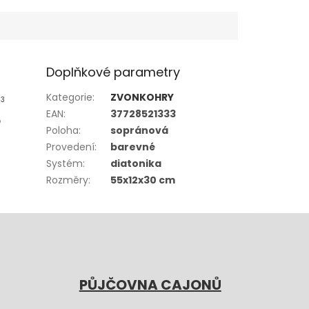
Doplňkové parametry
Kategorie
:
ZVONKOHRY
c
3
EAN
:
37728521333
o
Poloha
:
sopránová
Provedení
:
barevné
Systém
:
diatonika
Rozměry
:
55x12x30 cm
PŮJČOVNA CAJONŮ