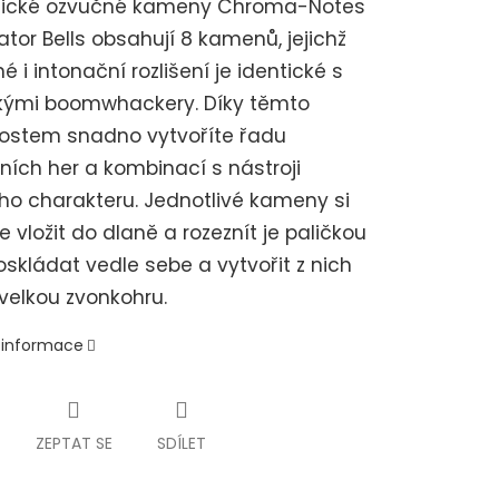
nické ozvučné kameny Chroma-Notes
tor Bells obsahují 8 kamenů, jejichž
é i intonační rozlišení je identické s
ckými boomwhackery. Díky těmto
nostem snadno vytvoříte řadu
ích her a kombinací s nástroji
ho charakteru. Jednotlivé kameny si
 vložit do dlaně a rozeznít je paličkou
poskládat vedle sebe a vytvořit z nich
velkou zvonkohru.
í informace
ZEPTAT SE
SDÍLET