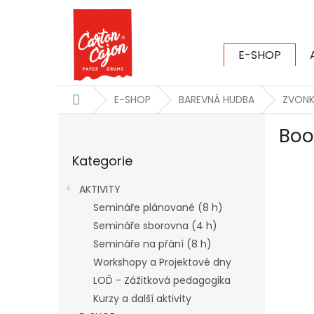
Přejít
na
obsah
E-SHOP
CARTON CAJ
Domů
E-SHOP
BAREVNÁ HUDBA
ZVON
P
Boo
o
Přeskočit
s
Kategorie
kategorie
t
r
AKTIVITY
a
Semináře plánované (8 h)
n
Semináře sborovna (4 h)
n
í
Semináře na přání (8 h)
p
Workshopy a Projektové dny
a
LOĎ - Zážitková pedagogika
n
Kurzy a další aktivity
e