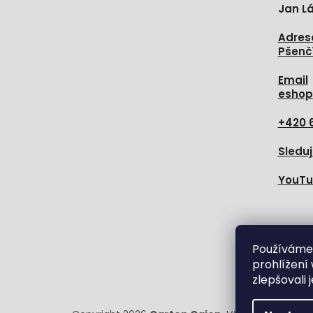
Jan Lá
Adres
Pšenč
Email
eshop
+420 
Sleduj
YouT
Sledujt
Používáme
prohlížení
zlepšovali 