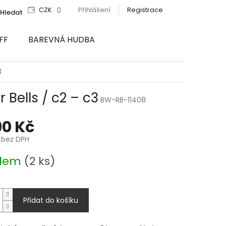
CZK
Přihlášení
Registrace
Hledat
FF
BAREVNÁ HUDBA
3
Bells / c2 – c3
BW-RB-11408
90 Kč
č bez DPH
adem
(2 ks)
Přidat do košíku