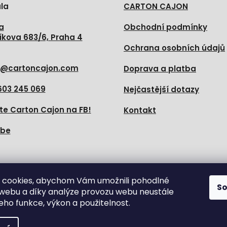
la
CARTON CAJON
a
Obchodní podmínky
íkova 683/6, Praha 4
Ochrana osobních údajů
@
cartoncajon.com
Doprava a platba
603 245 069
Nejčastější dotazy
te Carton Cajon na FB!
Kontakt
ube
e nás
 cookies, abychom Vám umožnili pohodlné
S
 webu a díky analýze provozu webu neustále
jeho funkce, výkon a použitelnost.