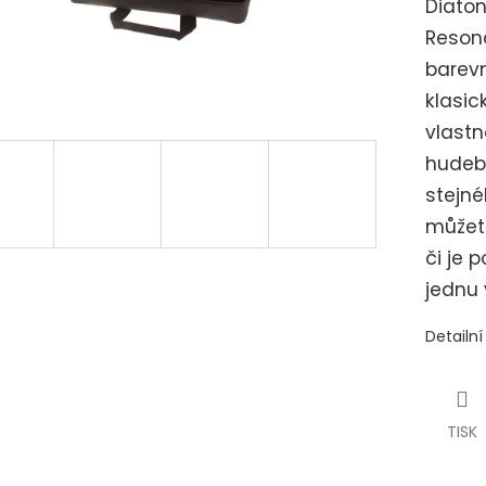
Diato
Resona
barevn
klasi
vlast
hudebn
stejné
můžete
či je 
jednu 
Detailn
TISK