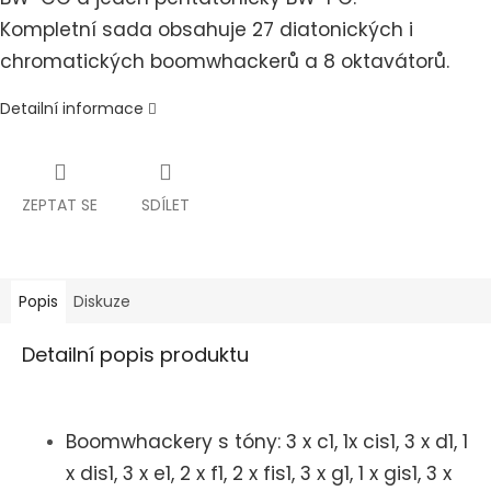
Kompletní sada obsahuje 27 diatonických i
chromatických boomwhackerů a 8 oktavátorů.
Detailní informace
ZEPTAT SE
SDÍLET
Popis
Diskuze
Detailní popis produktu
Boomwhackery s tóny: 3 x c1, 1x cis1, 3 x d1, 1
x dis1, 3 x e1, 2 x f1, 2 x fis1, 3 x g1, 1 x gis1, 3 x