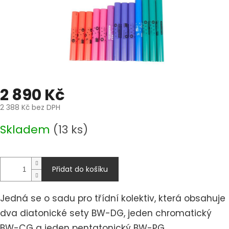
2 890 Kč
2 388 Kč bez DPH
Měrná
Skladem
(13 ks)
cena:
Přidat do košíku
Jedná se o sadu pro třídní kolektiv, která obsahuje
dva diatonické sety BW-DG, jeden chromatický
BW-CG a jeden pentatonický BW-PG.