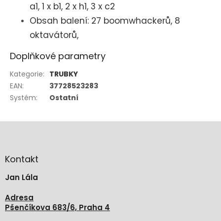
a1, 1 x b1, 2 x h1, 3 x c2
Obsah balení: 27 boomwhackerů, 8
oktavátorů,
Doplňkové parametry
Kategorie
:
TRUBKY
EAN
:
37728523283
Systém
:
Ostatní
Z
á
p
a
Kontakt
t
Jan Lála
í
Adresa
Pšenčíkova 683/6, Praha 4