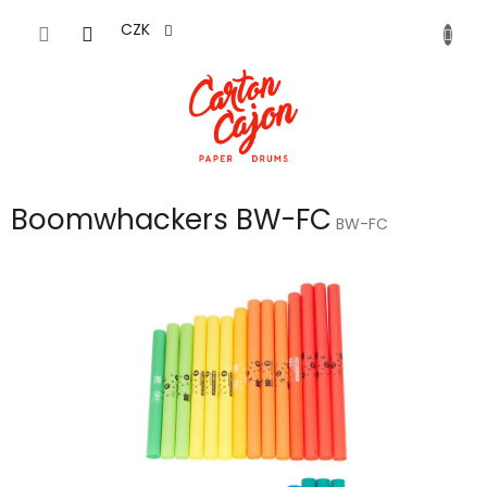
Přejít
na
CZK
obsah
Boomwhackers BW-FC
BW-FC