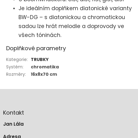
Je ideálním doplňkem diatonické varianty
BW-DG – s diatonickou a chromatickou
sadou lze hrát melodie a doprovody ve
všech tóninách.
Doplňkové parametry
Kategorie
:
TRUBKY
Systém
:
chromatika
Rozměry
:
16x8x70 cm
Z
á
p
a
Kontakt
t
Jan Lála
í
Adresa