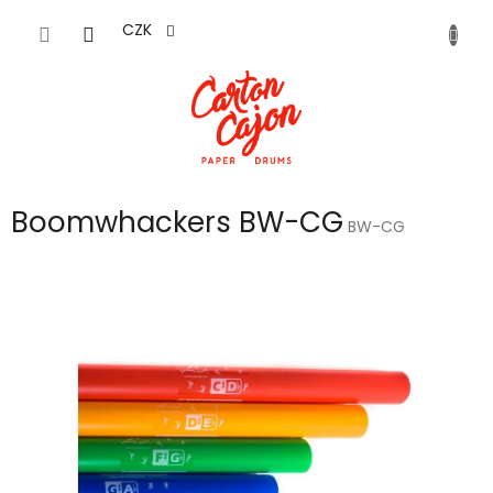
Přejít
na
CZK
obsah
Boomwhackers BW-CG
BW-CG