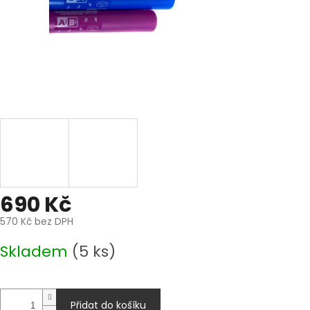
690 Kč
570 Kč bez DPH
Měrná
Skladem
(5 ks)
cena:
Přidat do košíku