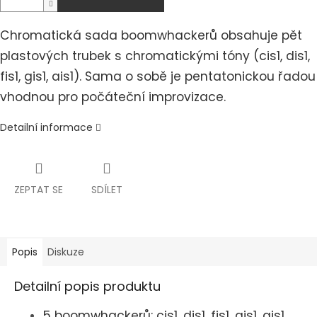
Chromatická sada boomwhackerů obsahuje pět
plastových trubek s chromatickými tóny (cis1, dis1,
fis1, gis1, ais1). Sama o sobě je pentatonickou řadou
vhodnou pro počáteční improvizace.
Detailní informace
ZEPTAT SE
SDÍLET
Popis
Diskuze
Detailní popis produktu
5 boomwhackerů: cis1, dis1, fis1, gis1, ais1