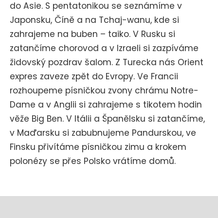
do Asie. S pentatonikou se seznámíme v
Japonsku, Číně a na Tchaj-wanu, kde si
zahrajeme na buben – taiko. V Rusku si
zatančíme chorovod a v Izraeli si zazpíváme
židovský pozdrav šalom. Z Turecka nás Orient
expres zaveze zpět do Evropy. Ve Francii
rozhoupeme písničkou zvony chrámu Notre-
Dame a v Anglii si zahrajeme s tikotem hodin
věže Big Ben. V Itálii a Španělsku si zatančíme,
v Maďarsku si zabubnujeme Pandurskou, ve
Finsku přivítáme písničkou zimu a krokem
polonézy se přes Polsko vrátíme domů.
Z
á