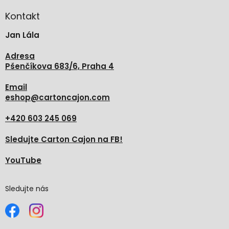
p
a
Kontakt
t
Jan Lála
í
Adresa
Pšenčíkova 683/6, Praha 4
Email
eshop
@
cartoncajon.com
+420 603 245 069
Sledujte Carton Cajon na FB!
YouTube
Sledujte nás