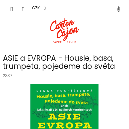
Přejít
na
CZK
obsah
ASIE a EVROPA - Housle, basa,
trumpeta, pojedeme do světa
2337