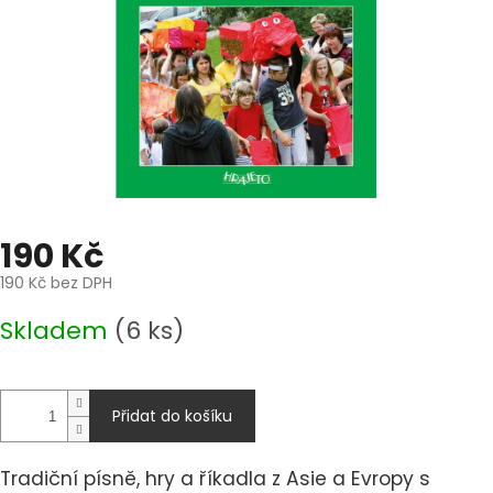
190 Kč
190 Kč bez DPH
Měrná
Skladem
(6 ks)
cena:
Přidat do košíku
Tradiční písně, hry a říkadla z Asie a Evropy s